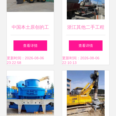
中国本土原创的工
浙江其他二手工程
程技术在高大俊
机械供应图片信息
查看详情
查看详情
雅、天然美质的民
浙江其他二手工程
更新时间：2026-08-06
更新时间：2026-08-06
23:22:58
22:10:13
间期待下已渐成时
机械出售图片信息
代前沿的技术洪
其他二手工程机械
流。苏州梅雨季里
供求图片栏目