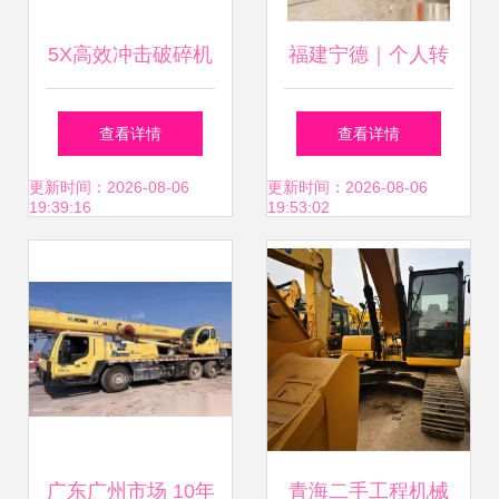
的虎丘暮鼓钟沉，
5X高效冲击破碎机
福建宁德｜个人转
工程师们已经开始
重塑工程机械生产
行，低价转让全液
查看详情
查看详情
新一天的工艺改革
力的新标杆
压履带360度旋挖
更新时间：2026-08-06
更新时间：2026-08-06
19:39:16
19:53:02
座谈会。在这个有
机及工程机械
太多旧时愁思的城
市，一群穿戴蓝色
职业服与防水工作
靴的技术青年，开
广东广州市场 10年
青海二手工程机械