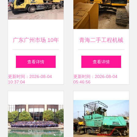
市，一群穿戴蓝色
职业服与防水工作
靴的技术青年，开
广东广州市场 10年
青海二手工程机械
始动工破解尘土世
徐工25K523万工程
市场 厂家、品牌与
查看详情
查看详情
界数字化终章里的
吊车承信信息及匹
选机指南
更新时间：2026-08-04
更新时间：2026-08-04
10:37:04
05:46:56
经典芯片—直到会
配需求
议记录才显示一场
真正翻天覆变的背