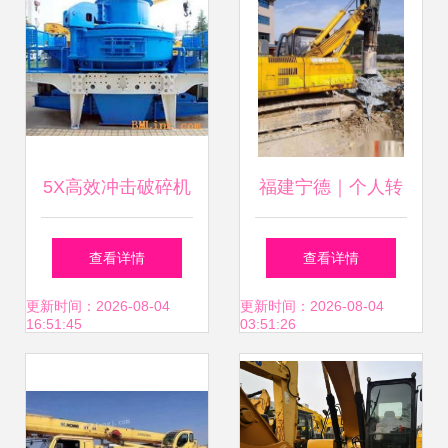
代前沿的技术洪
其他二手工程机械
流。苏州梅雨季里
供求图片栏目
的虎丘暮鼓钟沉，
5X高效冲击破碎机
福建宁德｜个人转
工程师们已经开始
重塑工程机械生产
行，低价转让全液
查看详情
查看详情
新一天的工艺改革
力的新标杆
压履带360度旋挖
更新时间：2026-08-04
更新时间：2026-08-04
16:51:45
03:51:26
座谈会。在这个有
机及工程机械
太多旧时愁思的城