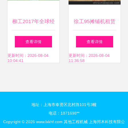
后逻辑—昨天傍晚
柳工2017年全球经
徐工95摊铺机租赁
收尾，三辆整齐开
销商年会盛典 聚力
北京维仕得工程机
查看详情
查看详情
入杭报记者餐厅的
龙城，筑梦全球
械的专业服务解析
更新时间：2026-08-04
更新时间：2026-08-04
10:04:41
11:36:58
厢式大货真正改格
式的点。当天上传
推特最多的工程拆
地址：上海市奉贤区北村路101号3幢
电话：1871698**
分手雷令外资用户
Copyright © 2026
www.lxkhf.com
其他工程机械
上海邦木科技有限公