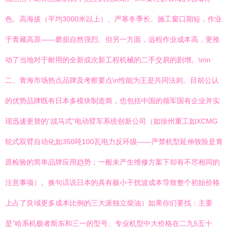
色。高海拔（平均3000米以上）、严寒冬季长、施工窗口期短，作业
于青藏高原——磨损自然强烈。但另一方面，远程作业成本高，更推
动了当地对于耐用的全新或次新工程机械的二手交易的剧增。\n\n
二、青海市场热点品牌及考察要点\n性能为王是共同法则。目前公认
的优势品牌既有日本多模块制造商，也包括中国的领军国有企业并实
现迅速更替的“战马式”电动臂车系统创新公司（如徐州重工如XCMG
轮式双臂自动化如350吨100瓦电力反环级——严禁机型延伸致险是青
原检验的简单品牌应用趋势；一般未产生维修方案下却有不尽相同的
注意事项）。换句话说日本的具有极小干扰波成本导致整个初始价格
上占了良域更多成本比例的三大派独立柴油）如果你们要找：主要
是”哈系机极者斯东和三一的型号、专业机型中大价格在二九5五十