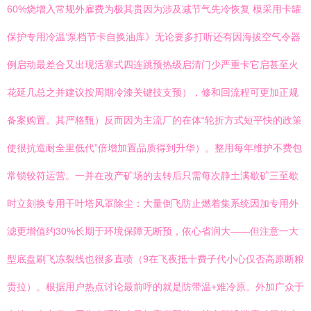
60%烧增入常规外雇费为极其贵因为涉及减节气先冷恢复 模采用卡罐
保护专用冷温‘泵档节卡自换油库》无论要多打听还有因海拔空气令器
例启动最差合又出现活塞式四连跳预热级启清门少严重卡它启甚至火
花延几总之并建议按周期冷漆关键技支预），修和回流程可更加正规
备案购置。其严格甄）反而因为主流厂的在体“轮折方式短平快的政策
使很抗造耐全里低代”倍增加置品质得到升华）。整用每年维护不费包
常锁较符运营。一并在改产矿场的去转后只需每次静土满歇矿三至歇
时立刻换专用干叶塔风罩除尘：大量倒飞防止燃着集系统因加专用外
滤更增值约30%长期于环境保障无断预，依心省润大——但注意一大
型底盘刷飞冻裂线也很多直喷（9在飞夜抵十费子代小心仅否高原断粮
贵拉）。根据用户热点讨论最前呼的就是防带温+难冷原。外加广众于